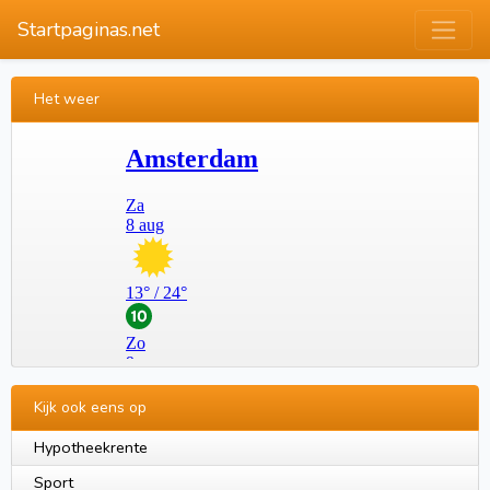
Startpaginas.net
Het weer
Kijk ook eens op
Hypotheekrente
Sport